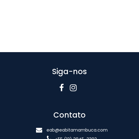
Siga-nos
Contato
eab@eabitamambuca.com