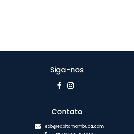
Siga-nos
Contato
eab@eabitamambuca.com