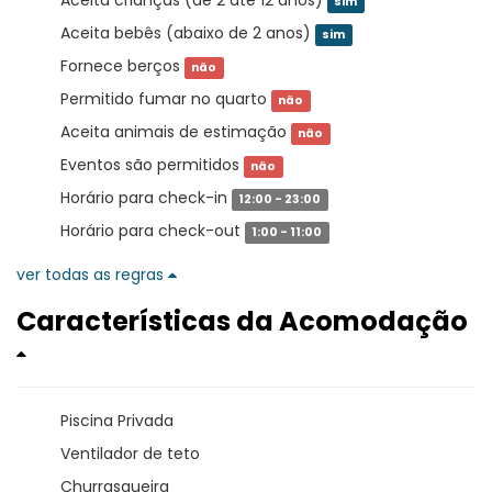
Aceita crianças (de 2 até 12 anos)
sim
Aceita bebês (abaixo de 2 anos)
sim
Fornece berços
não
Permitido fumar no quarto
não
Aceita animais de estimação
não
Eventos são permitidos
não
Horário para check-in
12:00 - 23:00
Horário para check-out
1:00 - 11:00
ver todas as regras
Características da Acomodação
Piscina Privada
Ventilador de teto
Churrasqueira