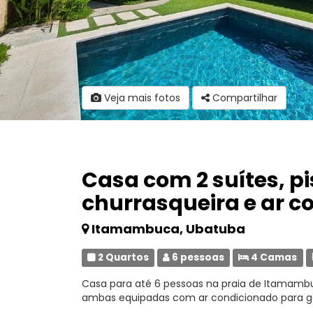
Veja mais fotos
Compartilhar
Casa com 2 suítes, pi
churrasqueira e ar c
Itamambuca, Ubatuba
2 Quartos
6 pessoas
4 Camas
Casa para até 6 pessoas na praia de Itamambuc
ambas equipadas com ar condicionado para gara