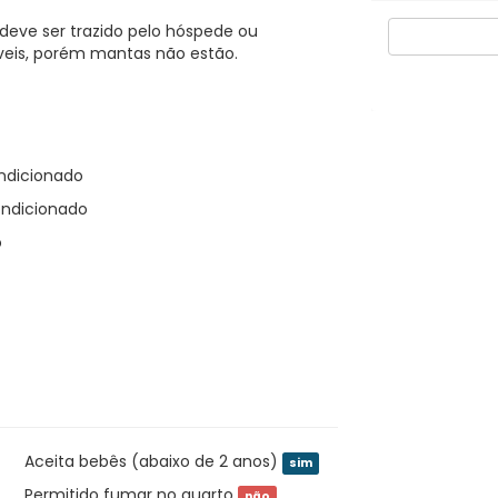
deve ser trazido pelo hóspede ou
íveis, porém mantas não estão.
ondicionado
ondicionado
o
Aceita bebês (abaixo de 2 anos)
sim
Permitido fumar no quarto
não