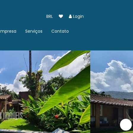
BRL
Login
Empresa
Serviços
Contato
Quem somos
Imóvel pra Você
Trabalhe Conosco
Cadastre seu Imóvel
Fale conosco
Indique um Imóvel
Localização