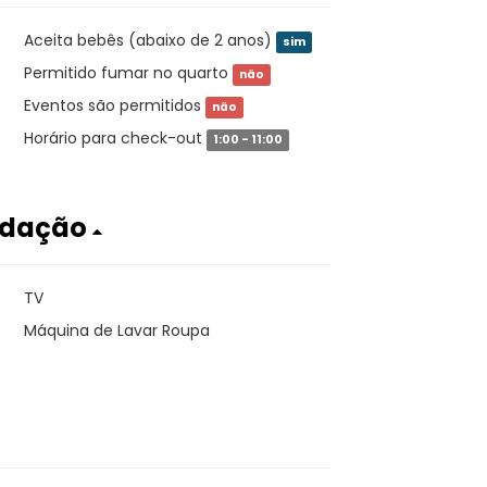
Aceita bebês (abaixo de 2 anos)
sim
Permitido fumar no quarto
não
Eventos são permitidos
não
Horário para check-out
1:00 - 11:00
odação
TV
Máquina de Lavar Roupa