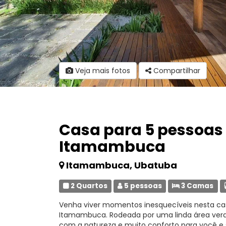
Veja mais fotos
Compartilhar
Casa para 5 pessoas 
Itamambuca
Itamambuca, Ubatuba
2 Quartos
5 pessoas
3 Camas
Venha viver momentos inesquecíveis nesta ca
Itamambuca. Rodeada por uma linda área verde 
com a natureza e muito conforto para você e s