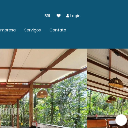
BRL
Login
Empresa
Serviços
Contato
Quem somos
Imóvel pra Você
Trabalhe Conosco
Cadastre seu Imóvel
Fale conosco
Indique um Imóvel
Localização