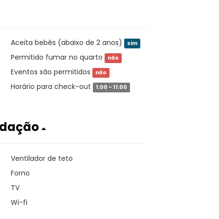
Aceita bebês (abaixo de 2 anos)
sim
Permitido fumar no quarto
não
Eventos são permitidos
não
Horário para check-out
1:00 - 11:00
odação
Ventilador de teto
Forno
TV
Wi-fi