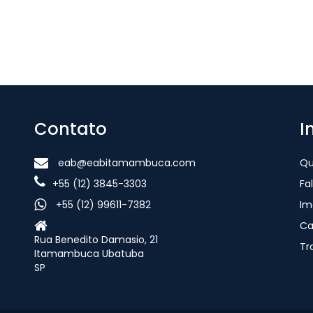
Contato
I
eab@eabitamambuca.com
Q
+55 (12) 3845-3303
Fa
+55 (12) 99611-7382
Im
Ca
Rua Benedito Damasio, 21
Tr
Itamambuca Ubatuba
SP