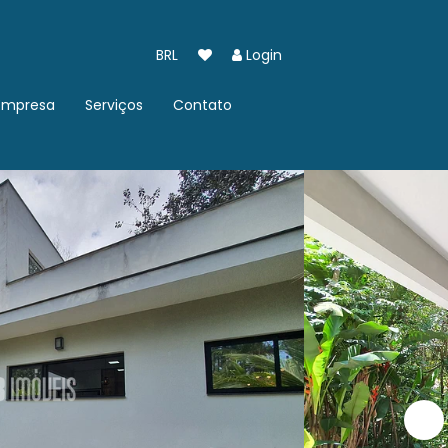
BRL
Login
Empresa
Serviços
Contato
Quem somos
Imóvel pra Você
Trabalhe Conosco
Cadastre seu Imóvel
Fale conosco
Indique um Imóvel
Localização