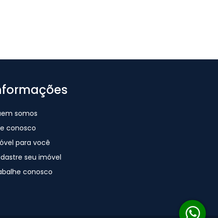
nformações
uem somos
le conosco
óvel para você
dastre seu imóvel
abalhe conosco